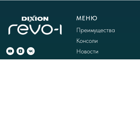
МЕНЮ
Преимущества
Консоли
Новости
© 2025 DiIXION REVO-I
ИНФО
КОНТАКТЫ
Контакты
+7 (495) 956-05-57
Политика
info@revo-i.ru
конфиденциальности
Отзывы